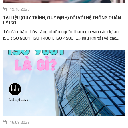
19.10.2023
TÀI LIỆU (QUY TRÌNH, QUY ĐỊNH) ĐỐI VỚI HỆ THỐNG QUẢN
LÝ ISO
Tôi đã nhận thấy rằng nhiều người tham gia vào các dự án
ISO (ISO 9001, ISO 14001, ISO 45001…) sau khi tải về các
mẫu tài liệu, tài liệu sẵn hoặc copy các quy trình từ 1 công ty
khác, họ thường nghĩ “Tôi đã có các mẫu sẵn, quy trình, tài
liệu – ...
16.08.2023