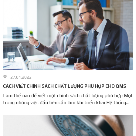
những thay đổi cơ bản và có ý nghĩa nhất là sự thay đổi ...
27.01.2022
CÁCH VIẾT CHÍNH SÁCH CHẤT LƯỢNG PHÙ HỢP CHO QMS
Làm thế nào để viết một chính sách chất lượng phù hợp Một
trong những việc đầu tiên cần làm khi triển khai Hệ thống
quản lý chất lượng theo tiêu chuẩn ISO 9001 là soạn Chính
sách chất lượng cho công ty của bạn. Sẽ có nhiều cách khác
nhau và một số người ...