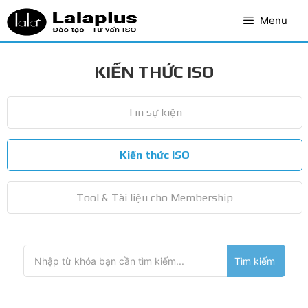
Menu
Skip
Trang chủ
to
KIẾN THỨC ISO
content
Giới thiệu
Tin sự kiện
Dịch vụ
Gói tài liệu
Kiến thức ISO
Khóa học
Tool & Tài liệu cho Membership
Tin tức
Liên hệ
Tìm
Diễn đàn
kiếm
cho: