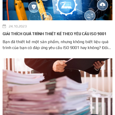
24.10.2023
GIẢI THÍCH QUÁ TRÌNH THIẾT KẾ THEO YÊU CẦU ISO 9001
Bạn đã thiết kế một sản phẩm, nhưng không biết liệu quá
trình của bạn có đáp ứng yêu cầu ISO 9001 hay không? Đối
với một công ty sản xuất, quá trình thiết kế tốt là rất quan
trọng, trừ khi bạn chỉ sản xuất sản phẩm dựa trên bản vẽ
của khách hàng. ...