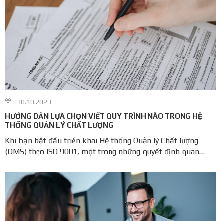
30.10.2023
HƯỚNG DẪN LỰA CHỌN VIẾT QUY TRÌNH NÀO TRONG HỆ
THỐNG QUẢN LÝ CHẤT LƯỢNG
Khi bạn bắt đầu triển khai Hệ thống Quản lý Chất lượng
(QMS) theo ISO 9001, một trong những quyết định quan
trọng mà bạn sẽ đối mặt là xác định xem quy trình nào cần
được viết ra. Đây là một vấn đề phổ biến, nhưng hiểu rõ các
hướng dẫn về việc viết ...