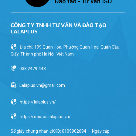
CÔNG TY TNHH TƯ VẤN VÀ ĐÀO TẠO
LALAPLUS
Địa chỉ: 199 Quan Hoa, Phường Quan Hoa, Quận Cầu
Giấy, Thành phố Hà Nội, Việt Nam
033.2479.448
Lalaplus.vn@gmail.com
https://lalaplus.vn/
https://daotao.lalaplus.vn/
Số giấy chứng nhận ĐKKD: 0109902694 – Ngày cấp: