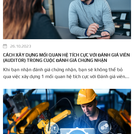
26.10.2023
CÁCH XÂY DỰNG MỐI QUAN HỆ TÍCH CỰC VỚI ĐÁNH GIÁ VIÊN
(AUDITOR) TRONG CUỘC ĐÁNH GIÁ CHỨNG NHẬN
Khi bạn nhận đánh giá chứng nhận, bạn sẽ không thể bỏ
qua việc xây dựng 1 mối quan hệ tích cực với Đánh giá viên.
Việc này sẽ giúp chúng ta có 1 cuộc audit thành công và nhận
được kết quả đánh giá tốt. Sau đây là 1 số lời khuyên mà
Lalaplus ...