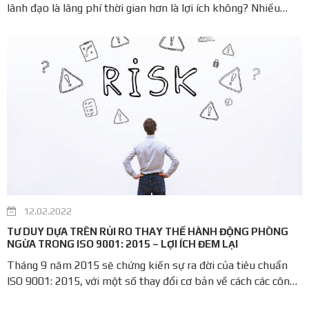
lãnh đạo là lãng phí thời gian hơn là lợi ích không? Nhiều
công ty coi việc Xem xét của lãnh đạo là một điều cần thiết
nhưng khó chịu của việc duy trì đăng ký ISO 9001, nhưng nếu
sử dụng ...
12.02.2022
TƯ DUY DỰA TRÊN RỦI RO THAY THẾ HÀNH ĐỘNG PHÒNG
NGỪA TRONG ISO 9001: 2015 – LỢI ÍCH ĐEM LẠI
Tháng 9 năm 2015 sẽ chứng kiến sự ra đời của tiêu chuẩn
ISO 9001: 2015, với một số thay đổi cơ bản về cách các công
ty dự kiến sẽ hoạt động để duy trì sự tuân thủ. Một trong