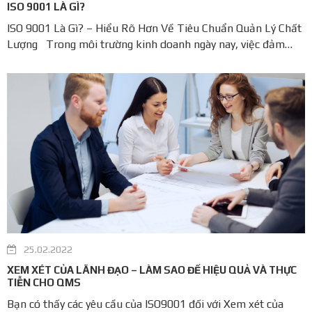
ISO 9001 LÀ GÌ?
ISO 9001 Là Gì? – Hiểu Rõ Hơn Về Tiêu Chuẩn Quản Lý Chất
Lượng Trong môi trường kinh doanh ngày nay, việc đảm
bảo chất lượng sản phẩm và dịch vụ không chỉ là mục tiêu
quan trọng mà còn là điều kiện tiên quyết để duy trì và phát
triển doanh nghiệp. ...
25.02.2022
XEM XÉT CỦA LÃNH ĐẠO – LÀM SAO ĐỂ HIỆU QUẢ VÀ THỰC
TIỄN CHO QMS
Bạn có thấy các yêu cầu của ISO9001 đối với Xem xét của