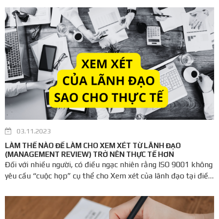
03.11.2023
LÀM THẾ NÀO ĐỂ LÀM CHO XEM XÉT TỪ LÃNH ĐẠO
(MANAGEMENT REVIEW) TRỞ NÊN THỰC TẾ HƠN
Đối với nhiều người, có điều ngạc nhiên rằng ISO 9001 không
yêu cầu “cuộc họp” cụ thể cho Xem xét của lãnh đạo tại điều
khoản 9.3 ISO 9001. Tiêu chuẩn không đề cập đến cuộc họp,
chỉ yêu cầu Ban lãnh đạo Cấp cao của công ty phải xem xét
Hệ thống Quản ...